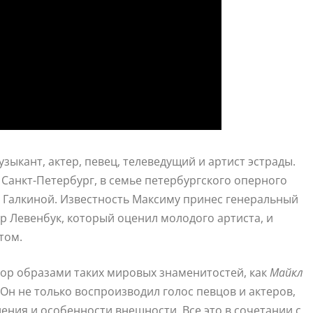
зыкант, актер, певец, телеведущий и артист эстрады.
 Санкт-Петербург, в семье петербургского оперного
 Галкиной. Известность Максиму принес генеральный
др Левенбук, который оценил молодого артиста, и
том.
рор образами таких мировых знаменитостей, как
Майкл
. Он не только воспроизводил голос певцов и актеров,
ения и особенности внешности. Все это в сочетании с