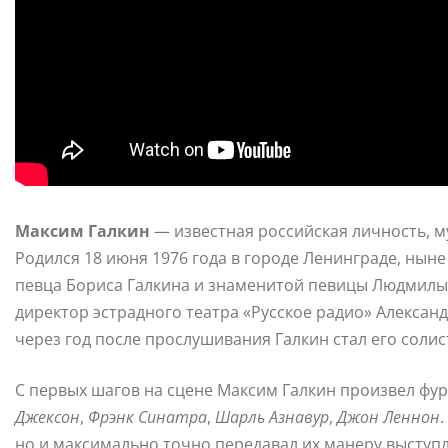
Максим Галкин
— известная российская личность, му
Родился 18 июня 1976 года в городе Ленинграде, ныне
певца Бориса Галкина и знаменитой певицы Людмилы
директор эстрадного театра «Русское радио» Алексан
через год после прослушивания Галкин стал его солис
С первых шагов на сцене Максим Галкин произвел фу
Джексон
,
Фрэнк Синатра
,
Шарль Азнавур
,
Джон Леннон
но и максимально точно передавал их манеру выступл