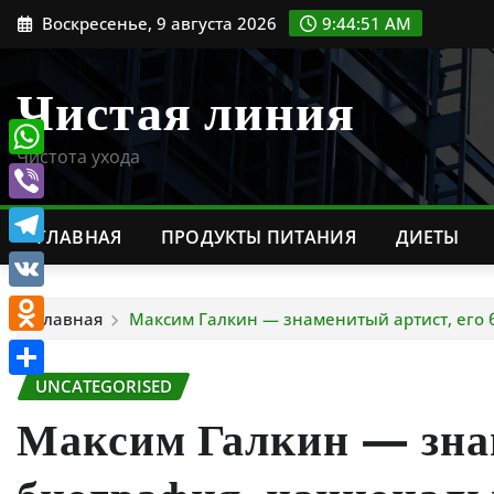
Перейти
Воскресенье, 9 августа 2026
9:44:52 AM
к
содержимому
Чистая линия
Чистота ухода
WhatsApp
Viber
ГЛАВНАЯ
ПРОДУКТЫ ПИТАНИЯ
ДИЕТЫ
Telegram
VK
Главная
Максим Галкин — знаменитый артист, его
Odnoklassniki
UNCATEGORISED
Отправить
Максим Галкин — знам