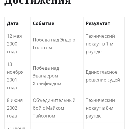
Дата
Событие
Результат
12 мая
Технический
Победа над Эндрю
2000
нокаут в 1-м
Голотом
года
раунде
13
Победа над
ноября
Единогласное
Эвандером
2001
решение судей
Холифилдом
года
8 июня
Объединительный
Технический
2002
бой с Майком
нокаут в 8-м
года
Тайсоном
раунде
21 июня