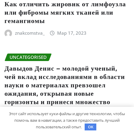
Как отличить жировик от лимфоузла
или фибромы мягких тканей или
гемангиомы
znakcomstva_
Мар 17, 2023
UNCATEGORISED
Давыдов Денис – молодой ученый,
чей вклад исследованиями в области
науки о материалах превзошел
ожидания, открывая новые
горизонты и принеся множество
положительных достижений!
Этот сайт использует куки-файлы и другие технологии, чтобы
помочь вам в навигации, а также предоставить лучший
studiohallo_
Мар 15, 2023
пользовательский опыт.
OK