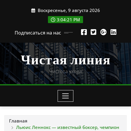
Перейти
Воскресенье, 9 августа 2026
к
содержимому
3:04:22 PM
Подписаться на нас
Чистая линия
Чистота ухода
Главная
Льюис Леннокс — известный боксер, чемпион