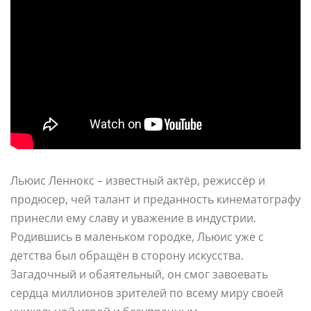
Льюис Леннокс – известный актёр, режиссёр и
продюсер, чей талант и преданность кинематографу
принесли ему славу и уважение в индустрии.
Родившись в маленьком городке, Льюис уже с
детства был обращён в сторону искусства.
Загадочный и обаятельный, он смог завоевать
сердца миллионов зрителей по всему миру своей