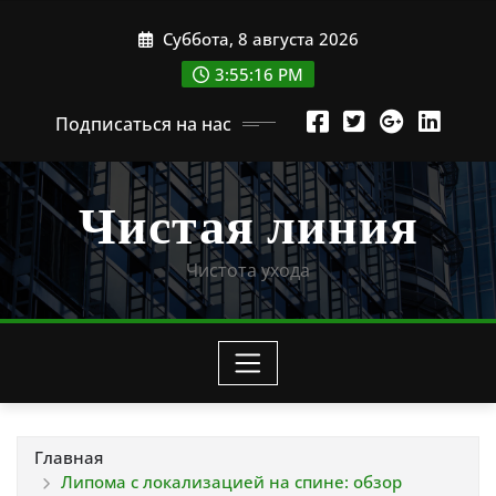
Перейти
Суббота, 8 августа 2026
к
содержимому
3:55:17 PM
Подписаться на нас
Чистая линия
Чистота ухода
Главная
Липома с локализацией на спине: обзор