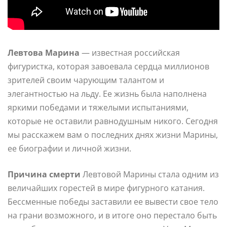
Левтова Марина
— известная российская
фигуристка, которая завоевала сердца миллионов
зрителей своим чарующим талантом и
элегантностью на льду. Ее жизнь была наполнена
яркими победами и тяжелыми испытаниями,
которые не оставили равнодушным никого. Сегодня
мы расскажем вам о последних днях жизни Марины,
ее биографии и личной жизни.
Причина смерти
Левтовой Марины стала одним из
величайших горестей в мире фигурного катания.
Бессменные победы заставили ее вывести свое тело
на грани возможного, и в итоге оно перестало быть