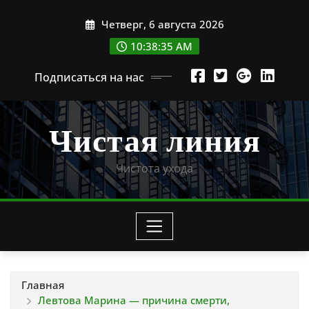
Перейти
Четверг, 6 августа 2026
к
содержимому
10:38:36 AM
Подписаться на нас
Чистая линия
Чистота ухода
Главная
Левтова Марина — причина смерти,