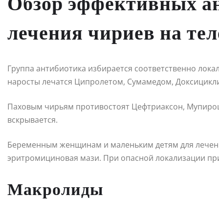
Обзор эффективных а
лечения чириев на тел
Группа антибиотика избирается соответственно лока
наросты лечатся Ципролетом, Сумамедом, Доксицикли
Паховым чирьям противостоят Цефтриаксон, Мупироц
вскрывается.
Беременным женщинам и маленьким детям для лечени
эритромициновая мази. При опасной локализации пр
Макролиды