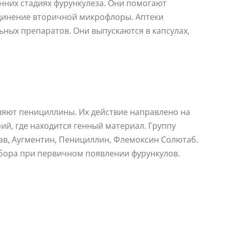
нних стадиях фурункулеза. Они помогают
динение вторичной микрофлоры. Аптеки
ых препаратов. Они выпускаются в капсулах,
ляют пенициллины. Их действие направлено на
й, где находится генный материал. Группу
в, Аугментин, Пенициллин, Флемоксин Солютаб.
бора при первичном появлении фурункулов.