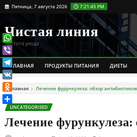
Перейти
Пятница, 7 августа 2026
7:21:46 PM
к
содержимому
Чистая линия
Чистота ухода
WhatsApp
Viber
ГЛАВНАЯ
ПРОДУКТЫ ПИТАНИЯ
ДИЕТЫ
Telegram
VK
Главная
Лечение фурункулеза: обзор антибиотиков
Odnoklassniki
UNCATEGORISED
Отправить
Лечение фурункулеза: