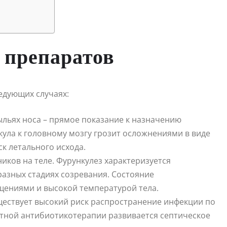
 препаратов
едующих случаях:
ыльях носа – прямое показание к назначению
ула к головному мозгу грозит осложнениями в виде
к летального исхода.
ков на теле. Фурункулез характеризуется
азных стадиях созревания. Состояние
ниями и высокой температурой тела.
уществует высокий риск распространение инфекции по
атной антибиотикотерапии развивается септическое