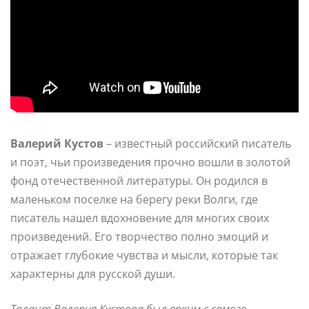
Валерий Кустов
– известный российский писатель
и поэт, чьи произведения прочно вошли в золотой
фонд отечественной литературы. Он родился в
маленьком поселке на берегу реки Волги, где
писатель нашел вдохновение для многих своих
произведений. Его творчество полно эмоций и
отражает глубокие чувства и мысли, которые так
характерны для русской души.
Талант Валерия Кустова был ярким с самого