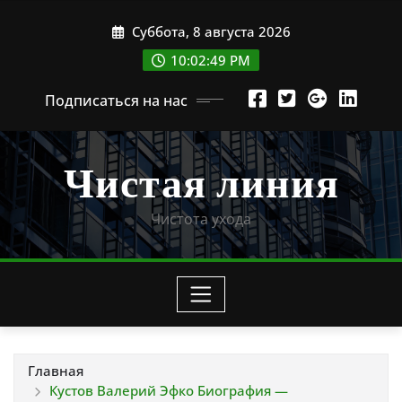
Перейти
Суббота, 8 августа 2026
к
содержимому
10:02:50 PM
Подписаться на нас
Чистая линия
Чистота ухода
Главная
Кустов Валерий Эфко Биография —