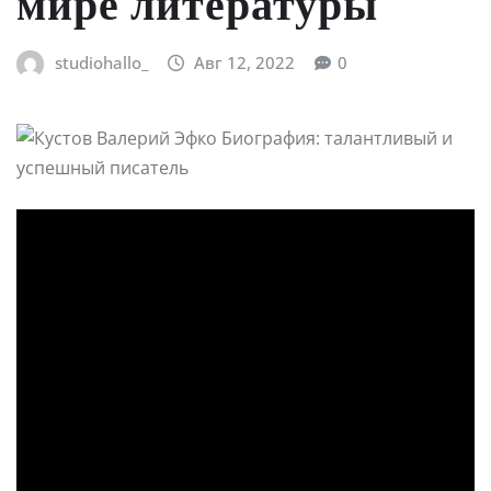
мире литературы
studiohallo_
Авг 12, 2022
0