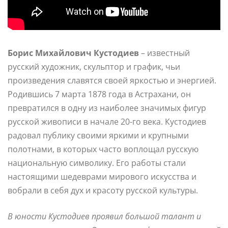
Борис Михайлович Кустодиев
– известный
русский художник, скульптор и график, чьи
произведения славятся своей яркостью и энергией.
Родившись 7 марта 1878 года в Астрахани, он
превратился в одну из наиболее значимых фигур
русской живописи в начале 20-го века. Кустодиев
радовал публику своими яркими и крупными
полотнами, в которых часто воплощал русскую
национальную символику. Его работы стали
настоящими шедеврами мирового искусства и
вобрали в себя дух и красоту русской культуры.
В юности Кустодиев проявил большой талант и