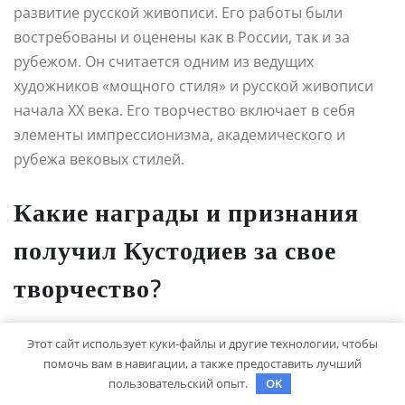
развитие русской живописи. Его работы были
востребованы и оценены как в России, так и за
рубежом. Он считается одним из ведущих
художников «мощного стиля» и русской живописи
начала XX века. Его творчество включает в себя
элементы импрессионизма, академического и
рубежа вековых стилей.
Какие награды и признания
получил Кустодиев за свое
творчество?
Этот сайт использует куки-файлы и другие технологии, чтобы
За свое творчество Кустодиев получил множество
помочь вам в навигации, а также предоставить лучший
наград и признаний. Он был награжден золотой
пользовательский опыт.
OK
медалью Парижской выставки в 1906 году и золотой