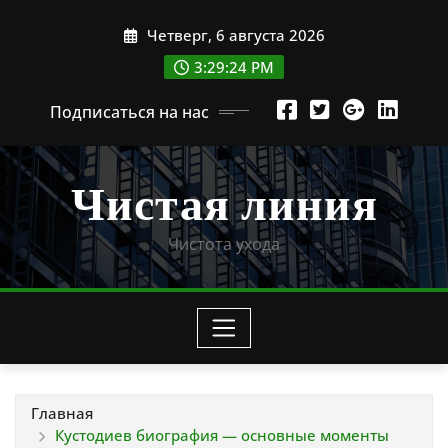
Перейти
Четверг, 6 августа 2026
к
содержимому
3:29:25 PM
Подписаться на нас
Чистая линия
Чистота ухода
Главная
Кустодиев биография — основные моменты