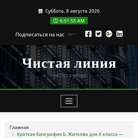
Перейти
Суббота, 8 августа 2026
к
содержимому
6:51:56 AM
Подписаться на нас
Чистая линия
Чистота ухода
Главная
Краткая биография Б. Житкова для 4 класса —