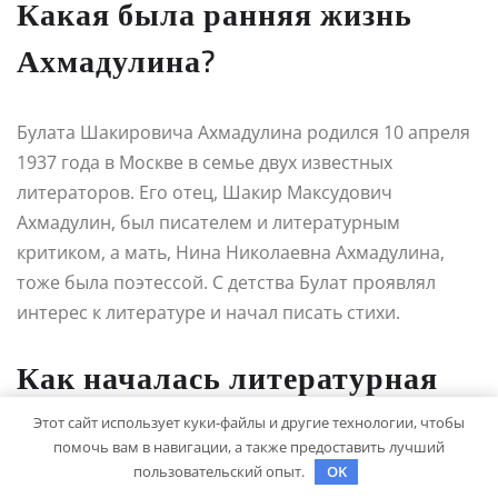
Какая была ранняя жизнь
Ахмадулина?
Булата Шакировича Ахмадулина родился 10 апреля
1937 года в Москве в семье двух известных
литераторов. Его отец, Шакир Максудович
Ахмадулин, был писателем и литературным
критиком, а мать, Нина Николаевна Ахмадулина,
тоже была поэтессой. С детства Булат проявлял
интерес к литературе и начал писать стихи.
Как началась литературная
карьера Ахмадулина?
Этот сайт использует куки-файлы и другие технологии, чтобы
помочь вам в навигации, а также предоставить лучший
пользовательский опыт.
OK
Стихи Булата Ахмадулина были опубликованы в