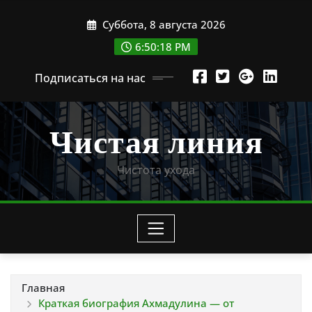
Перейти
Суббота, 8 августа 2026
к
содержимому
6:50:19 PM
Подписаться на нас
Чистая линия
Чистота ухода
Главная
Краткая биография Ахмадулина — от