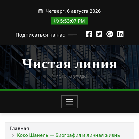
Перейти
Четверг, 6 августа 2026
к
содержимому
5:53:08 PM
Подписаться на нас
Чистая линия
Чистота ухода
Главная
Коко Шанель — биография и личная жизнь