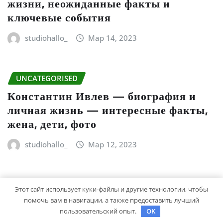
жизни, неожиданные факты и
ключевые события
studiohallo_
Мар 14, 2023
UNCATEGORISED
Константин Ивлев — биография и
личная жизнь — интересные факты,
жена, дети, фото
studiohallo_
Мар 12, 2023
UNCATEGORISED
Этот сайт использует куки-файлы и другие технологии, чтобы
Биография Марины Цветаевой –
помочь вам в навигации, а также предоставить лучший
пользовательский опыт.
OK
краткий анализ и обзор жизни и