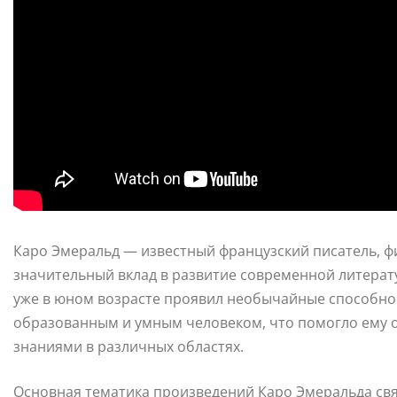
Каро Эмеральд — известный французский писатель, фи
значительный вклад в развитие современной литератур
уже в юном возрасте проявил необычайные способнос
образованным и умным человеком, что помогло ему 
знаниями в различных областях.
Основная тематика произведений Каро Эмеральда свя