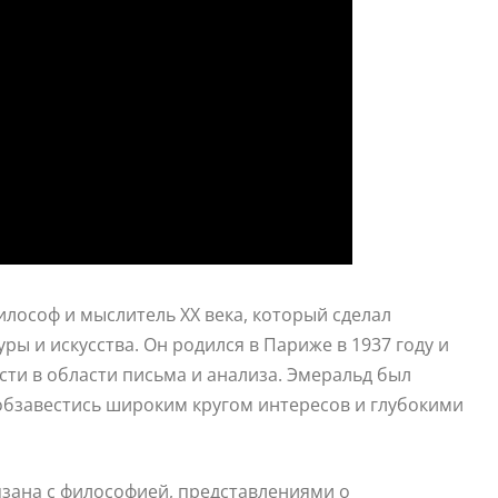
лософ и мыслитель XX века, который сделал
ы и искусства. Он родился в Париже в 1937 году и
ти в области письма и анализа. Эмеральд был
обзавестись широким кругом интересов и глубокими
зана с философией, представлениями о