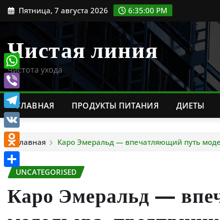
Перейти
Пятница, 7 августа 2026
6:35:01 PM
к
содержимому
Чистая линия
Чистота ухода
WhatsApp
Viber
ГЛАВНАЯ
ПРОДУКТЫ ПИТАНИЯ
ДИЕТЫ
Telegram
VK
Главная
Каро Эмеральд — впечатляющий путь модел
Odnoklassniki
UNCATEGORISED
Отправить
Каро Эмеральд — впе