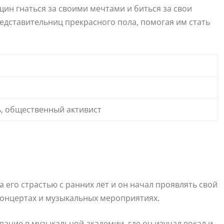
ин гнаться за своими мечтами и биться за свои
редставительниц прекрасного пола, помогая им стать
, общественный активист
а его страстью с ранних лет и он начал проявлять свой
концертах и музыкальных мероприятиях.
ание в музыкальной академии, где он изучал вокал и