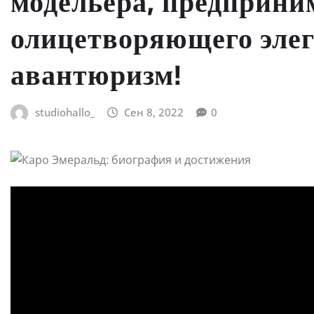
модельера, предприним
олицетворяющего элег
авантюризм!
studiohallo_
Сен 8, 2022
0