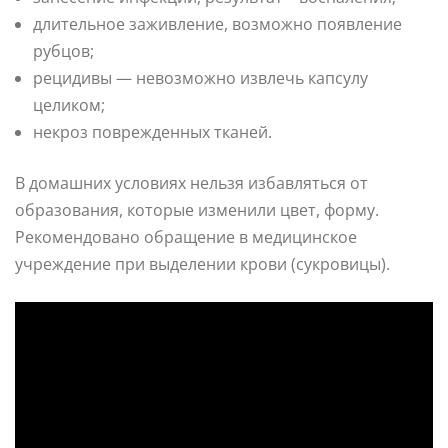
длительное заживление, возможно появление
рубцов;
рецидивы — невозможно извлечь капсулу
целиком;
некроз поврежденных тканей.
В домашних условиях нельзя избавляться от
образования, которые изменили цвет, форму.
Рекомендовано обращение в медицинское
учреждение при выделении крови (сукровицы).