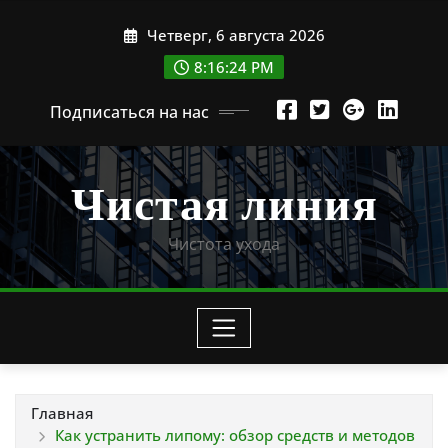
Перейти
Четверг, 6 августа 2026
к
содержимому
8:16:25 PM
Подписаться на нас
Чистая линия
Чистота ухода
Главная
Как устранить липому: обзор средств и методов