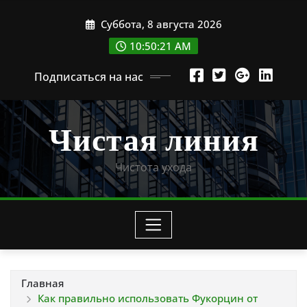
Перейти
Суббота, 8 августа 2026
к
содержимому
10:50:22 AM
Подписаться на нас
Чистая линия
Чистота ухода
Главная
Как правильно использовать Фукорцин от