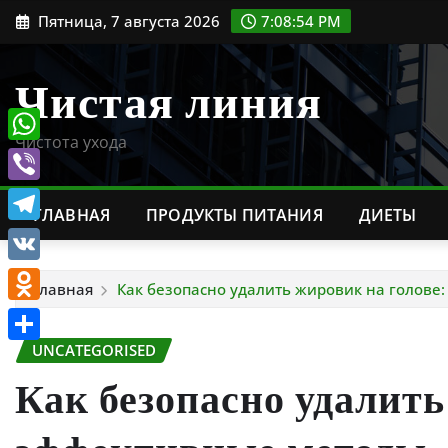
Перейти
Пятница, 7 августа 2026
7:08:55 PM
к
содержимому
Чистая линия
Чистота ухода
WhatsApp
Viber
ГЛАВНАЯ
ПРОДУКТЫ ПИТАНИЯ
ДИЕТЫ
Telegram
VK
Главная
Как безопасно удалить жировик на голове
Odnoklassniki
UNCATEGORISED
Отправить
Как безопасно удалить