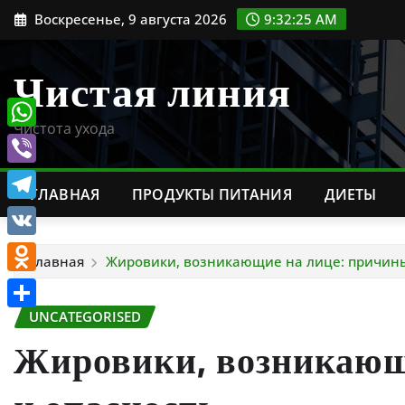
Перейти
Воскресенье, 9 августа 2026
9:32:26 AM
к
содержимому
Чистая линия
Чистота ухода
WhatsApp
Viber
ГЛАВНАЯ
ПРОДУКТЫ ПИТАНИЯ
ДИЕТЫ
Telegram
VK
Главная
Жировики, возникающие на лице: причины
Odnoklassniki
UNCATEGORISED
Отправить
Жировики, возникающ