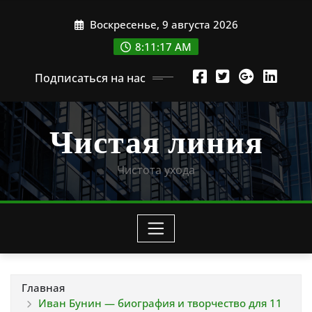
Перейти
Воскресенье, 9 августа 2026
к
содержимому
8:11:18 AM
Подписаться на нас
Чистая линия
Чистота ухода
Главная
Иван Бунин — биография и творчество для 11