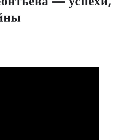
онтьева — успехи,
айны