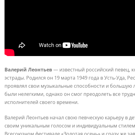
Валерий Леонтьев
— известный российский певец, к
эстрады. Родился он 19 марта 1949 года в Усть-Уда, Р
проявлял свои музыкальные способности и большую л
были нелегкими, однако он смог преодолеть все трудн
исполнителей своего времени.
Валерий Леонтьев начал свою певческую карьеру в де
своим уникальным голосом и индивидуальным стилем 
Всесоюзном фестивале «Золотая осень» и сразу же за