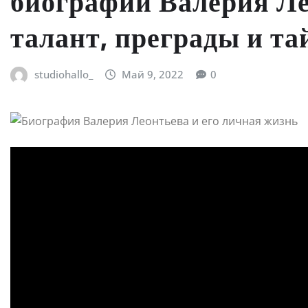
биографии Валерия Ле
талант, преграды и т
studiohallo_
Май 9, 2022
0