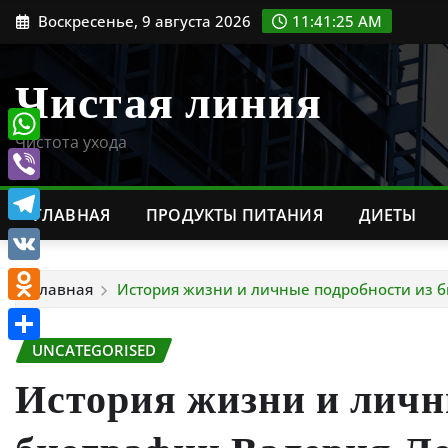
Перейти
Воскресенье, 9 августа 2026
11:41:26 AM
к
содержимому
Чистая линия
Чистота ухода
WhatsApp
Viber
ГЛАВНАЯ
ПРОДУКТЫ ПИТАНИЯ
ДИЕТЫ
Telegram
VK
Главная
История жизни и личные подробности из б
Odnoklassniki
UNCATEGORISED
Отправить
История жизни и личн