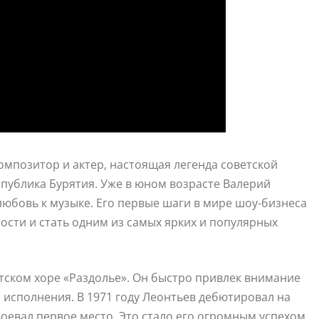
омпозитор и актер, настоящая легенда советской
еспублика Бурятия. Уже в юном возрасте Валерий
юбовь к музыке. Его первые шаги в мире шоу-бизнеса
ости и стать одним из самых ярких и популярных
тском хоре «Раздолье». Он быстро привлек внимание
исполнения. В 1971 году Леонтьев дебютировал на
воевал первое место. Это стало его огромным успехом