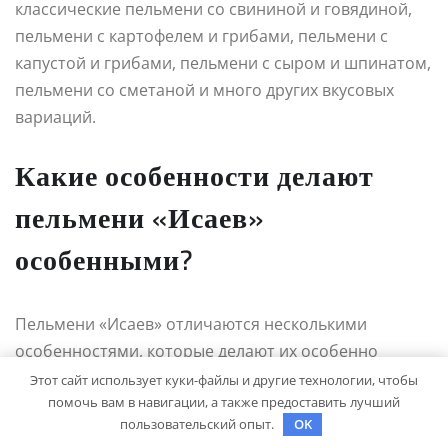
классические пельмени со свининой и говядиной,
пельмени с картофелем и грибами, пельмени с
капустой и грибами, пельмени с сыром и шпинатом,
пельмени со сметаной и много других вкусовых
вариаций.
Какие особенности делают
пельмени «Исаев»
особенными?
Пельмени «Исаев» отличаются несколькими
особенностями, которые делают их особенно
вкусными и неповторимыми. Во-первых, для их
Этот сайт использует куки-файлы и другие технологии, чтобы
помочь вам в навигации, а также предоставить лучший
производства используются только
пользовательский опыт.
OK
высококачественные натуральные ингредиенты: