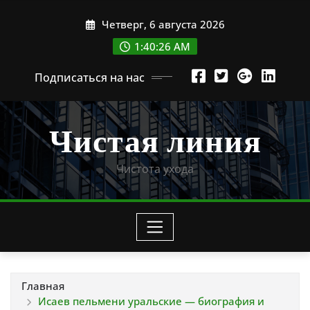
Перейти
Четверг, 6 августа 2026
к
содержимому
1:40:27 AM
Подписаться на нас
Чистая линия
Чистота ухода
Главная
Исаев пельмени уральские — биография и