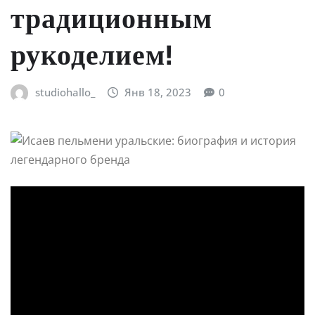
традиционным
рукоделием!
studiohallo_
Янв 18, 2023
0