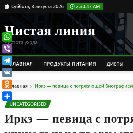
Перейти
Суббота, 8 августа 2026
2:30:48 AM
к
содержимому
Чистая линия
Чистота ухода
WhatsApp
Viber
ГЛАВНАЯ
ПРОДУКТЫ ПИТАНИЯ
ДИЕТЫ
Telegram
VK
Главная
Иркэ — певица с потрясающей биографией
Odnoklassniki
UNCATEGORISED
Отправить
Иркэ — певица с потр