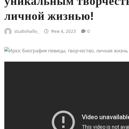
уникальным творчест
личной жизнью!
studiohallo_
Фев 4, 2023
0