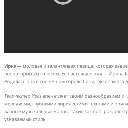
Иркэ
— молодая и талантливая певица, которая заво
неповторимым голосом. Ее настоящее имя — Ирина Ко
Родилась она в солнечном городе Сочи, где с самого 
Творчество Иркэ
впечатляет своим разнообразием и 
мелодиями, глубокими лирическими текстами и ориг
разные музыкальные жанры, такие как поп, рок, элект
узнаваемый стиль.