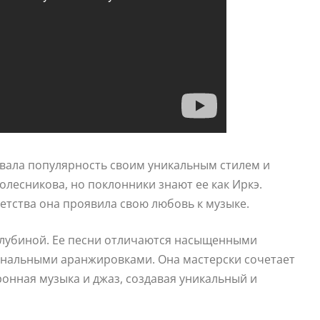
евала популярность своим уникальным стилем и
лесникова, но поклонники знают ее как Иркэ.
детства она проявила свою любовь к музыке.
глубиной. Ее песни отличаются насыщенными
инальными аранжировками. Она мастерски сочетает
ронная музыка и джаз, создавая уникальный и