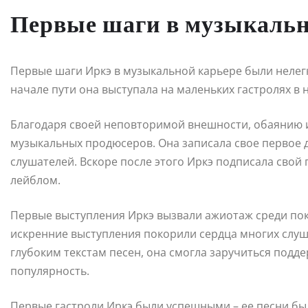
Первые шаги в музыкальн
Первые шаги Иркэ в музыкальной карьере были нелегк
начале пути она выступала на маленьких гастролях в 
Благодаря своей неповторимой внешности, обаянию и
музыкальных продюсеров. Она записала свое первое 
слушателей. Вскоре после этого Иркэ подписала сво
лейблом.
Первые выступления Иркэ вызвали ажиотаж среди пок
искренние выступления покорили сердца многих слуш
глубоким текстам песен, она смогла заручиться под
популярность.
Первые гастроли Иркэ были успешными – ее песни был