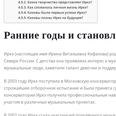
Какое творчество представляет Иркэ?
Как сложилась личная жизнь Иркэ?
Каковы были первые успехи Иркэ?
Каковы планы Иркэ на будущее?
Ранние годы и станов
Иркэ (настоящее имя Ирина Витальевна Кефалова) род
Севере России. С детства она проявляла интерес к муз
музыкальные люди, заметили талант девочки и подде
В 2003 году Иркэ поступила в Московскую консервато
строжайшее отборочное испытание и была принята ср
консерватории Иркэ получила профессиональные навы
участия в различных музыкальных проектах.
В 2007 году Иркэ стала участницей популярного музы