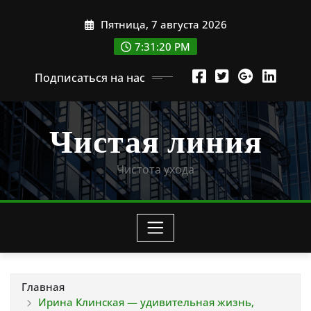
Перейти
Пятница, 7 августа 2026
к
содержимому
7:31:21 PM
Подписаться на нас
Чистая линия
Чистота ухода
Главная
Ирина Клинская — удивительная жизнь,