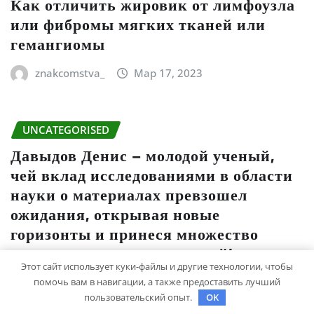
Как отличить жировик от лимфоузла
или фибромы мягких тканей или
гемангиомы
znakcomstva_
Мар 17, 2023
UNCATEGORISED
Давыдов Денис – молодой ученый,
чей вклад исследованиями в области
науки о материалах превзошел
ожидания, открывая новые
горизонты и принеся множество
положительных достижений!
Этот сайт использует куки-файлы и другие технологии, чтобы
помочь вам в навигации, а также предоставить лучший
studiohallo_
Мар 15, 2023
пользовательский опыт.
OK