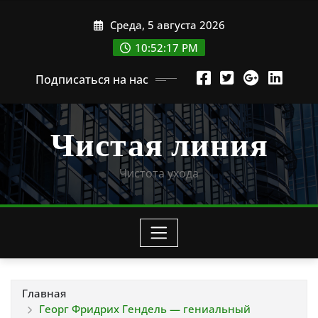
Перейти
Среда, 5 августа 2026
к
содержимому
10:52:18 PM
Подписаться на нас
Чистая линия
Чистота ухода
Главная
Георг Фридрих Гендель — гениальный