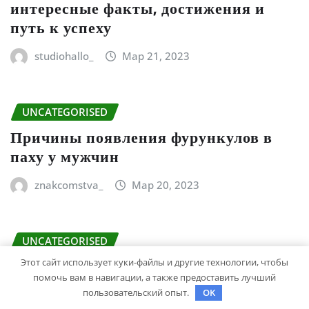
интересные факты, достижения и
путь к успеху
studiohallo_
Мар 21, 2023
UNCATEGORISED
Причины появления фурункулов в
паху у мужчин
znakcomstva_
Мар 20, 2023
UNCATEGORISED
Как отличить жировик от лимфоузла
Этот сайт использует куки-файлы и другие технологии, чтобы
или фибромы мягких тканей или
помочь вам в навигации, а также предоставить лучший
пользовательский опыт.
OK
гемангиомы