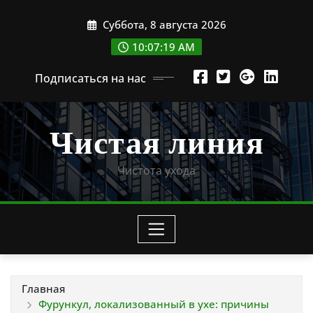
Перейти
Суббота, 8 августа 2026
к
содержимому
10:07:20 AM
Подписаться на нас
Чистая линия
Чистота ухода
Главная
Фурункул, локализованный в ухе: причины