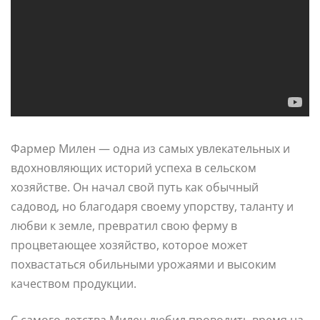
Фармер Милен — одна из самых увлекательных и
вдохновляющих историй успеха в сельском
хозяйстве. Он начал свой путь как обычный
садовод, но благодаря своему упорству, таланту и
любви к земле, превратил свою ферму в
процветающее хозяйство, которое может
похвастаться обильными урожаями и высоким
качеством продукции.
С самого детства Милен любил проводить время на