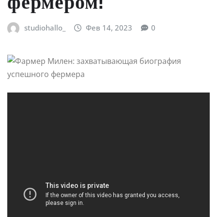
фермером!
studiohallo_
Фев 14, 2023
0