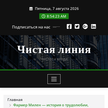
Перейти
Пятница, 7 августа 2026
к
содержимому
8:54:24 AM
Подписаться на нас
Чистая линия
Чистота ухода
Главная
Фармер Милен — история о трудолюбии,