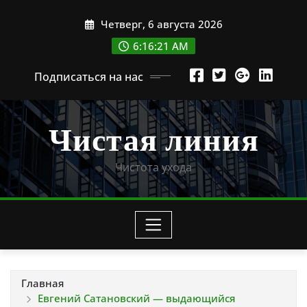
Перейти
Четверг, 6 августа 2026
к
содержимому
6:16:22 AM
Подписаться на нас
Чистая линия
Чистота ухода
Главная
Евгений Сатановский — выдающийся