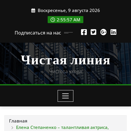
Перейти
Воскресенье, 9 августа 2026
к
содержимому
2:55:58 AM
Подписаться на нас
Чистая линия
Чистота ухода
Главная
Елена Степаненко – талантливая актриса,