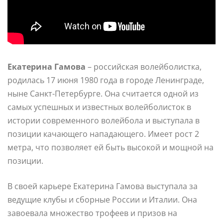
Екатерина Гамова
– российская волейболистка,
родилась 17 июня 1980 года в городе Ленинграде,
ныне Санкт-Петербурге. Она считается одной из
самых успешных и известных волейболисток в
истории современного волейбола и выступала в
позиции качающего нападающего. Имеет рост 2
метра, что позволяет ей быть высокой и мощной на
позиции.
В своей карьере Екатерина Гамова выступала за
ведущие клубы и сборные России и Италии. Она
завоевала множество трофеев и призов на