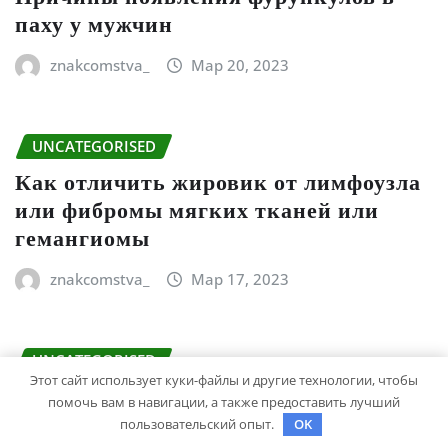
паху у мужчин
znakcomstva_
Мар 20, 2023
UNCATEGORISED
Как отличить жировик от лимфоузла
или фибромы мягких тканей или
гемангиомы
znakcomstva_
Мар 17, 2023
UNCATEGORISED
Этот сайт использует куки-файлы и другие технологии, чтобы
Давыдов Денис – молодой ученый,
помочь вам в навигации, а также предоставить лучший
чей вклад исследованиями в области
пользовательский опыт.
OK