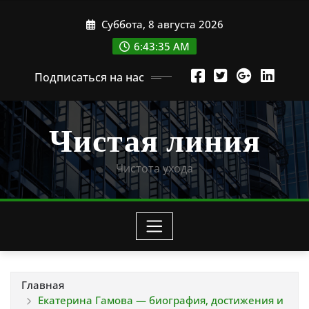
Перейти
Суббота, 8 августа 2026
к
содержимому
6:43:37 AM
Подписаться на нас
Чистая линия
Чистота ухода
Главная
Екатерина Гамова — биография, достижения и