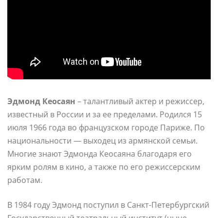
Эдмонд Кеосаян
– талантливый актер и режиссер,
известный в России и за ее пределами. Родился 15
июля 1966 года во французском городе Париже. По
национальности — выходец из армянской семьи.
Многие знают Эдмонда Кеосаяна благодаря его
ярким ролям в кино, а также по его режиссерским
работам.
В 1984 году Эдмонд поступил в Санкт-Петербургский
Государственный театральный институт (ныне