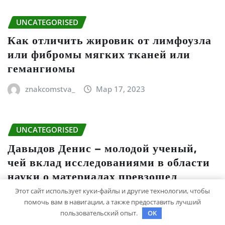
UNCATEGORISED
Как отличить жировик от лимфоузла
или фибромы мягких тканей или
гемангиомы
znakcomstva_
Мар 17, 2023
UNCATEGORISED
Давыдов Денис – молодой ученый,
чей вклад исследованиями в области
науки о материалах превзошел
ожидания, открывая новые
Этот сайт использует куки-файлы и другие технологии, чтобы
горизонты и принеся множество
помочь вам в навигации, а также предоставить лучший
положительных достижений!
пользовательский опыт.
OK