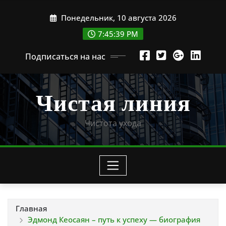
Перейти
Понедельник, 10 августа 2026
к
содержимому
7:45:40 PM
Подписаться на нас
Чистая линия
Чистота ухода
Главная
Эдмонд Кеосаян – путь к успеху — биография