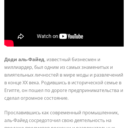
Доди аль-Файед
, известный бизнесмен и
миллиардер, был одним из самых знаменитых и
влиятельных личностей в мире моды и развлечений
в конце XX века. Родившись в исторической семье в
Египте, он пошел по дороге предпринимательства и
сделал огромное состояние.
Прославившись как современный промышленник,
аль-Файед сосредоточил свою деятельность на
продаже предметов роскоши и развлекательных