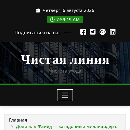
Перейти
Четверг, 6 августа 2026
к
содержимому
7:59:20 AM
Подписаться на нас
Чистая линия
Чистота ухода
Главная
Доди аль-Файед — загадочный миллиардер с