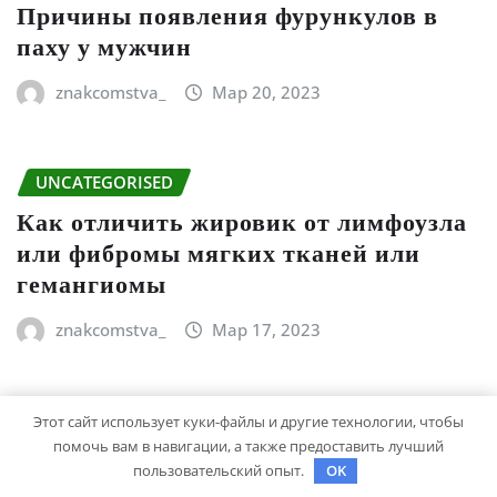
Причины появления фурункулов в
паху у мужчин
znakcomstva_
Мар 20, 2023
UNCATEGORISED
Как отличить жировик от лимфоузла
или фибромы мягких тканей или
гемангиомы
znakcomstva_
Мар 17, 2023
UNCATEGORISED
Этот сайт использует куки-файлы и другие технологии, чтобы
помочь вам в навигации, а также предоставить лучший
Давыдов Денис – молодой ученый,
пользовательский опыт.
OK
чей вклад исследованиями в области