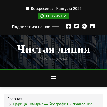
Перейти
Воскресенье, 9 августа 2026
к
содержимому
11:06:46 PM
Подписаться на нас
Чистая линия
Чистота ухода
Главная
Царица Томирис — биография и правление