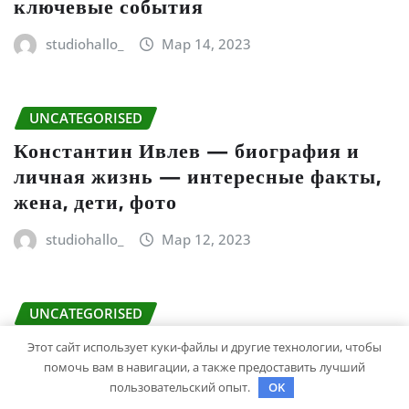
ключевые события
studiohallo_
Мар 14, 2023
UNCATEGORISED
Константин Ивлев — биография и
личная жизнь — интересные факты,
жена, дети, фото
studiohallo_
Мар 12, 2023
UNCATEGORISED
Биография Марины Цветаевой –
Этот сайт использует куки-файлы и другие технологии, чтобы
краткий анализ и обзор жизни и
помочь вам в навигации, а также предоставить лучший
пользовательский опыт.
OK
творчества великой русской поэтессы