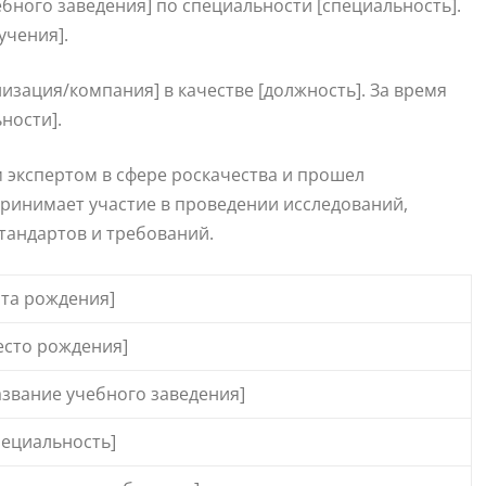
бного заведения] по специальности [специальность].
учения].
низация/компания] в качестве [должность]. За время
ности].
 экспертом в сфере роскачества и прошел
принимает участие в проведении исследований,
стандартов и требований.
ата рождения]
есто рождения]
азвание учебного заведения]
пециальность]