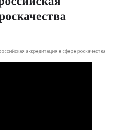
 российская
 роскачества