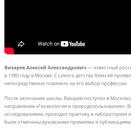
Вихарев Алексей Александрович
— известный росси
в 1980 году в Москве. С самого детства Алексей прояв
непосредственно повлияло на его выбор профессии.
После окончания школы, Вихарев поступил в Московск
направление «Геоэкология и природопользование». В
исследованиями, проходил практику в лабораториях и
были отмечены вузовскими премиями и публикациями