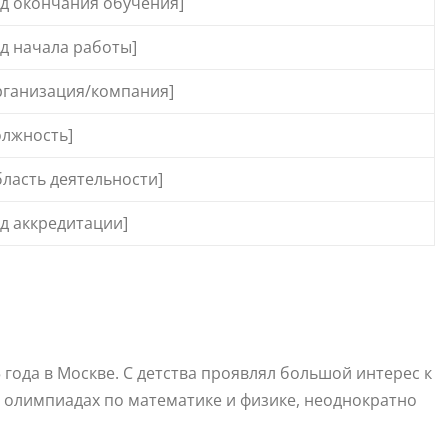
од окончания обучения]
од начала работы]
рганизация/компания]
олжность]
бласть деятельности]
од аккредитации]
года в Москве. С детства проявлял большой интерес к
 в олимпиадах по математике и физике, неоднократно