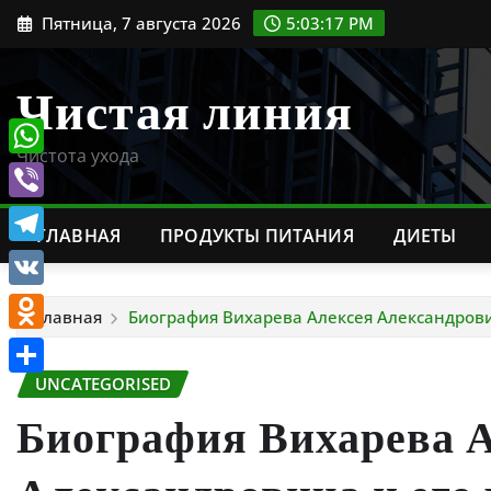
Перейти
Пятница, 7 августа 2026
5:03:18 PM
к
содержимому
Чистая линия
Чистота ухода
WhatsApp
Viber
ГЛАВНАЯ
ПРОДУКТЫ ПИТАНИЯ
ДИЕТЫ
Telegram
VK
Главная
Биография Вихарева Алексея Александрович
Odnoklassniki
UNCATEGORISED
Отправить
Биография Вихарева 