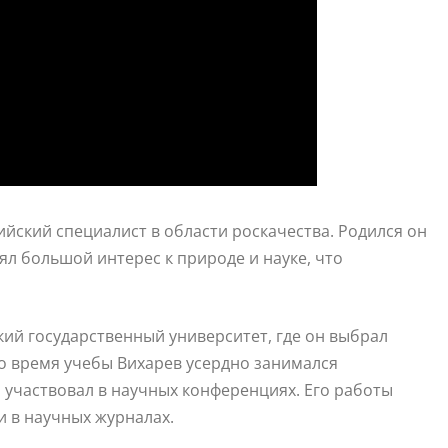
йский специалист в области роскачества. Родился он
лял большой интерес к природе и науке, что
ий государственный университет, где он выбрал
о время учебы Вихарев усердно занимался
 участвовал в научных конференциях. Его работы
 в научных журналах.