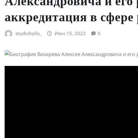
Александровича и его
аккредитация в сфере
studiohallo_
Июн 15, 2022
0