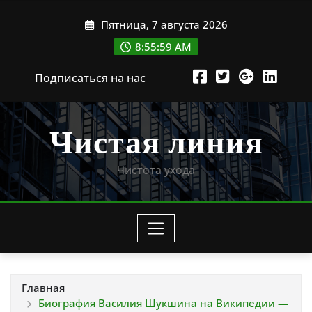
Перейти
Пятница, 7 августа 2026
к
содержимому
8:56:00 AM
Подписаться на нас
Чистая линия
Чистота ухода
Главная
Биография Василия Шукшина на Википедии —