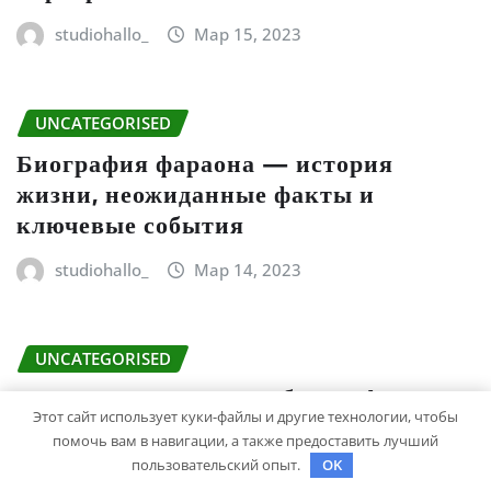
studiohallo_
Мар 15, 2023
UNCATEGORISED
Биография фараона — история
жизни, неожиданные факты и
ключевые события
studiohallo_
Мар 14, 2023
UNCATEGORISED
Константин Ивлев — биография и
личная жизнь — интересные факты,
Этот сайт использует куки-файлы и другие технологии, чтобы
помочь вам в навигации, а также предоставить лучший
жена, дети, фото
пользовательский опыт.
OK