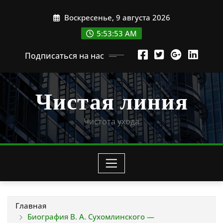
Перейти
Воскресенье, 9 августа 2026
к
содержимому
5:53:54 AM
Подписаться на нас
Чистая линия
Чистота ухода
Главная
Биография В. А. Сухомлинского —