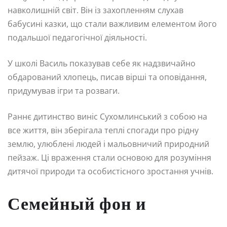
навколишній світ. Він із захопленням слухав
бабусині казки, що стали важливим елементом його
подальшої педагогічної діяльності.
У школі Василь показував себе як надзвичайно
обдарований хлопець, писав вірші та оповідання,
придумував ігри та розваги.
Раннє дитинство виніс Сухомлинський з собою на
все життя, він зберігала теплі спогади про рідну
землю, улюблені людей і мальовничий природний
пейзаж. Ці враження стали основою для розуміння
дитячої природи та особистісного зростання учнів.
Семейный фон и