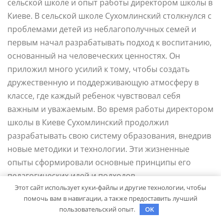
сельской школе и опыт работы директором школы в
Киеве. В сельской школе Сухомлинский столкнулся с
проблемами детей из неблагополучных семей и
первым начал разрабатывать подход к воспитанию,
основанный на человеческих ценностях. Он
приложил много усилий к тому, чтобы создать
дружественную и поддерживающую атмосферу в
классе, где каждый ребенок чувствовал себя
важным и уважаемым. Во время работы директором
школы в Киеве Сухомлинский продолжил
разрабатывать свою систему образования, внедрив
новые методики и технологии. Эти жизненные
опыты сформировали основные принципы его
педагогических идей и подходов.
Этот сайт использует куки-файлы и другие технологии, чтобы
Какие достижения имеет В. А.
помочь вам в навигации, а также предоставить лучший
пользовательский опыт.
OK