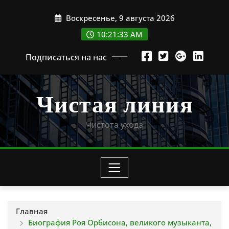
Перейти
Воскресенье, 9 августа 2026
к
содержимому
10:21:34 AM
Подписаться на нас
Чистая линия
Чистота ухода
Главная
Биография Роя Орбисона, великого музыканта,