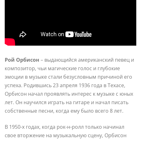
Рой Орбисон
– выдающийся американский певец и
композитор, чьи магические голос и глубокие
эмоции в музыке стали безусловным причиной его
успеха. Родившись 23 апреля 1936 года в Техасе,
Орбисон начал проявлять интерес к музыке с юных
лет. Он научился играть на гитаре и начал писать
собственные песни, когда ему было всего 8 лет.
В 1950-х годах, когда рок-н-ролл только начинал
свое вторжение на музыкальную сцену, Орбисон