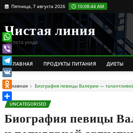
Перейти
Пятница, 7 августа 2026
10:08:45 AM
к
содержимому
Чистая линия
Чистота ухода
WhatsApp
Viber
ГЛАВНАЯ
ПРОДУКТЫ ПИТАНИЯ
ДИЕТЫ
Telegram
VK
Главная
Биография певицы Валерии — талантливой 
Odnoklassniki
UNCATEGORISED
Отправить
Биография певицы Ва