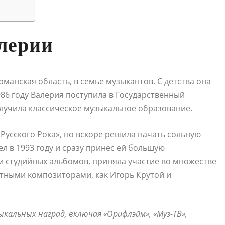
лерии
рманская область, в семье музыкантов. С детства она
986 году Валерия поступила в Государственный
олучила классическое музыкальное образование.
 Русского Рока», но вскоре решила начать сольную
л в 1993 году и сразу принес ей большую
ти студийных альбомов, приняла участие во множестве
стными композиторами, как Игорь Крутой и
альных наград, включая «Орифлэйм», «Муз-ТВ»,