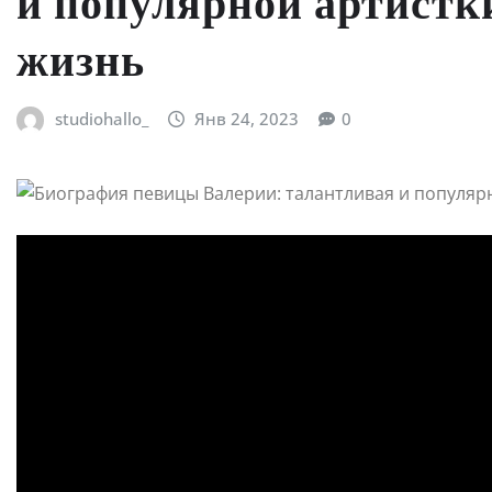
и популярной артистки
жизнь
studiohallo_
Янв 24, 2023
0