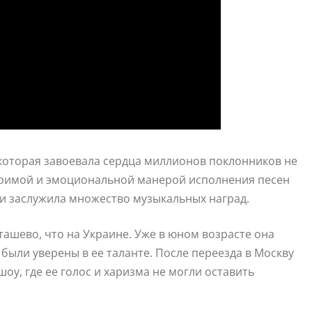
 которая завоевала сердца миллионов поклонников не
вторимой и эмоциональной манерой исполнения песен
 и заслужила множество музыкальных наград.
ташево, что на Украине. Уже в юном возрасте она
были уверены в ее таланте. После переезда в Москву
оу, где ее голос и харизма не могли оставить