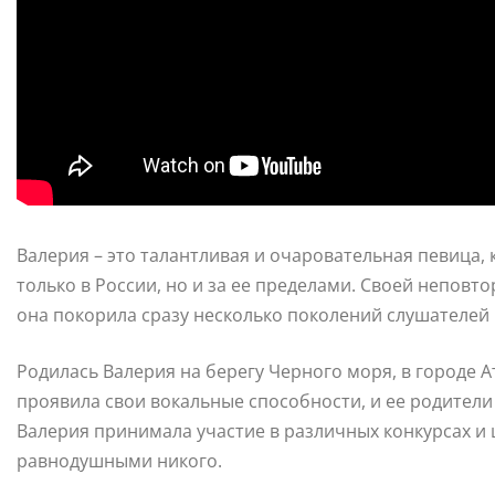
Валерия – это талантливая и очаровательная певица,
только в России, но и за ее пределами. Своей непо
она покорила сразу несколько поколений слушателей
Родилась Валерия на берегу Черного моря, в городе А
проявила свои вокальные способности, и ее родители 
Валерия принимала участие в различных конкурсах и ш
равнодушными никого.