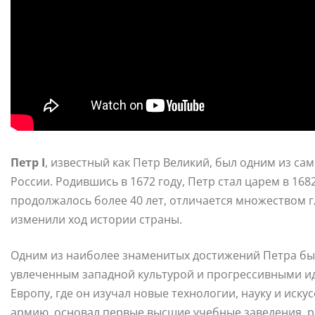
Петр I
, известный как Петр Великий, был одним из с
России. Родившись в 1672 году, Петр стал царем в 168
продолжалось более 40 лет, отличается множеством 
изменили ход истории страны.
Одним из наиболее знаменитых достижений Петра бы
увлеченным западной культурой и прогрессивными ид
Европу, где он изучал новые технологии, науку и иск
армию, основал первые высшие учебные заведения, р