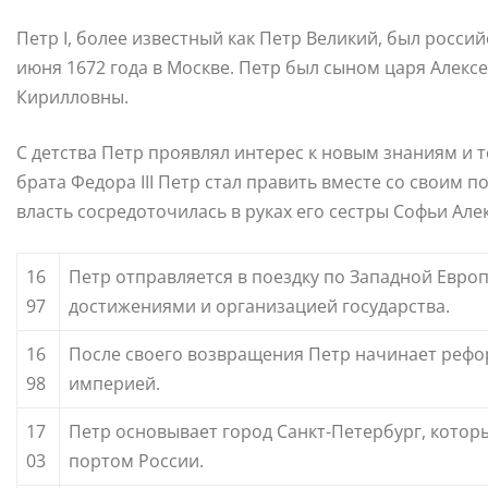
Петр I, более известный как Петр Великий, был росси
июня 1672 года в Москве. Петр был сыном царя Алек
Кирилловны.
С детства Петр проявлял интерес к новым знаниям и т
брата Федора III Петр стал править вместе со своим 
власть сосредоточилась в руках его сестры Софьи Ал
16
Петр отправляется в поездку по Западной Евро
97
достижениями и организацией государства.
16
После своего возвращения Петр начинает реф
98
империей.
17
Петр основывает город Санкт-Петербург, котор
03
портом России.