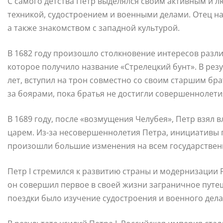
С самого детства Петр выделялся своим активным и 
техникой, судостроением и военными делами. Отец н
а также знакомством с западной культурой.
В 1682 году произошло столкновение интересов разли
которое получило название «Стрелецкий бунт». В резу
лет, вступил на трон совместно со своим старшим бр
за боярами, пока братья не достигли совершеннолети
В 1689 году, после «возмущения Челубея», Петр взял в
царем. Из-за несовершеннолетия Петра, инициативы 
произошли большие изменения на всем государствен
Петр I стремился к развитию страны и модернизации 
он совершил первое в своей жизни заграничное путеш
поездки было изучение судостроения и военного дела