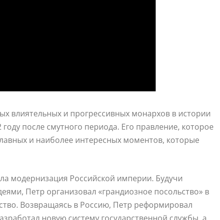
амых влиятельных и прогрессивных монархов в истории
2 году после смутного периода. Его правление, которое
главных и наиболее интересных моментов, которые
ла модернизация Российской империи. Будучи
еями, Петр организовал «грандиозное посольство» в
усство. Возвращаясь в Россию, Петр реформировал
азработал новую систему государственной службы, а