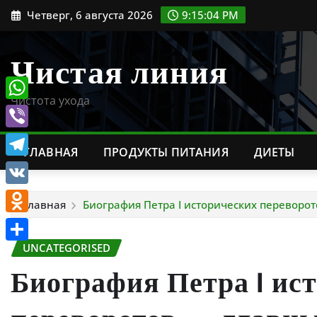
Перейти
Четверг, 6 августа 2026
9:15:05 PM
к
содержимому
Чистая линия
Чистота ухода
WhatsApp
Viber
ГЛАВНАЯ
ПРОДУКТЫ ПИТАНИЯ
ДИЕТЫ
Telegram
VK
Главная
Биография Петра I исторических переворо
Odnoklassniki
UNCATEGORISED
Отправить
Биография Петра I ис