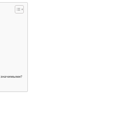
е значимыми?
?