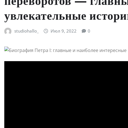
переворотов — главн
увлекательные истори
studiohallo_
Июл 9, 2022
0