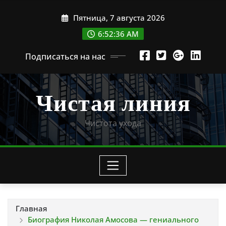
Перейти
Пятница, 7 августа 2026
к
содержимому
6:52:36 AM
Подписаться на нас
Чистая линия
Чистота ухода
Главная
Биография Николая Амосова — гениального