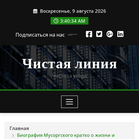
Перейти
Воскресенье, 9 августа 2026
к
содержимому
3:40:35 AM
Подписаться на нас
Чистая линия
Чистота ухода
Главная
Биография Мусоргского кратко о жизни и