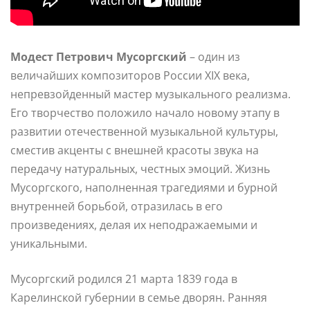
Модест Петрович Мусоргский
– один из
величайших композиторов России XIX века,
непревзойденный мастер музыкального реализма.
Его творчество положило начало новому этапу в
развитии отечественной музыкальной культуры,
сместив акценты с внешней красоты звука на
передачу натуральных, честных эмоций. Жизнь
Мусоргского, наполненная трагедиями и бурной
внутренней борьбой, отразилась в его
произведениях, делая их неподражаемыми и
уникальными.
Мусоргский родился 21 марта 1839 года в
Карелинской губернии в семье дворян. Ранняя