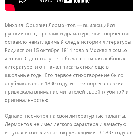
Михаил Юрьевич Лермонтов — выдающийся
русский поэт, прозаик и драматург, чье творчество
оставило неизгладимый след в истории литературы.
Родился он 15 октября 1814 года в Москве в семье
дворян. С детства у него была огромная любовь к
литературе, и он начал писать стихи еще в
школьные годы. Его первое стихотворение было
опубликовано в 1830 году, и с тех пор его поэзия
привлекала внимание читателей своей глубиной и
оригинальностью.
Однако, несмотря на свои литературные таланты,
Лермонтов не имел легкого характера и зачастую
вступал в конфликты с окружающими. В 1837 году он