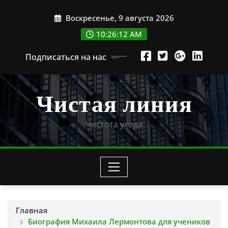
Перейти
Воскресенье, 9 августа 2026
к
содержимому
10:26:13 AM
Подписаться на нас
Чистая линия
Чистота ухода
Главная
Биография Михаила Лермонтова для учеников