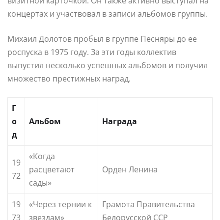
визитной карточкой. Он также активно выступал на
концертах и участвовал в записи альбомов группы.
Михаил Долотов пробыл в группе Песняры до ее
роспуска в 1975 году. За эти годы коллектив
выпустил несколько успешных альбомов и получил
множество престижных наград.
Г
о
Альбом
Награда
д
«Когда
19
расцветают
Орден Ленина
72
сады»
19
«Через тернии к
Грамота Правительства
73
звездам»
Белорусской ССР