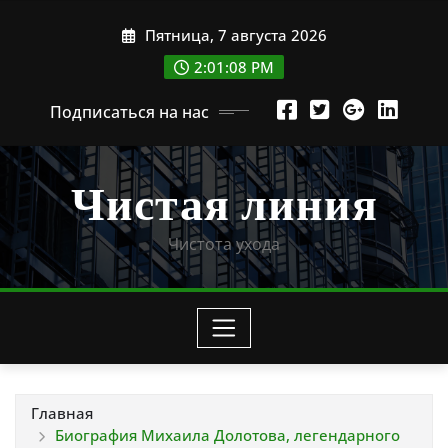
Перейти
Пятница, 7 августа 2026
к
содержимому
2:01:09 PM
Подписаться на нас
Чистая линия
Чистота ухода
Главная
Биография Михаила Долотова, легендарного