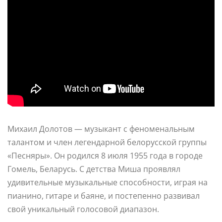
Михаил Долотов — музыкант с феноменальным
талантом и член легендарной белорусской группы
«Песняры». Он родился 8 июля 1955 года в городе
Гомель, Беларусь. С детства Миша проявлял
удивительные музыкальные способности, играя на
пианино, гитаре и баяне, и постепенно развивал
свой уникальный голосовой диапазон.