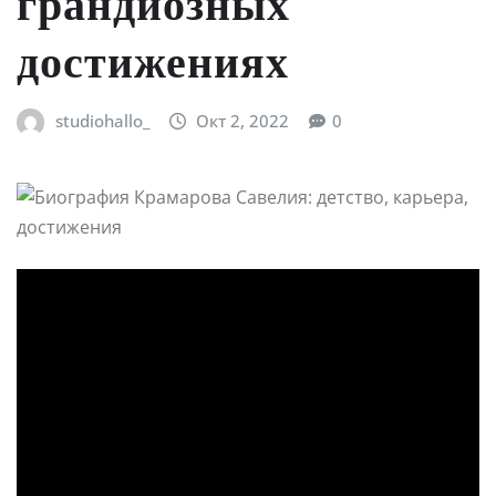
грандиозных
достижениях
studiohallo_
Окт 2, 2022
0