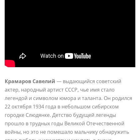
Крамаров Савелий
— выдающийся советский
актер, народный артист СССР, чье имя стало
легендой и символом юмора и таланта. Он родился
22 октября 1934 года в небольшом сибирском
городке Слюдянке. Детство будущей легенды
прошло в трудных годы Великой Отечественной
войны, но это не помешало мальчику обнаружить