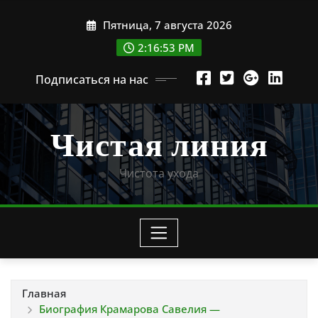
Перейти
Пятница, 7 августа 2026
к
содержимому
2:16:54 PM
Подписаться на нас
Чистая линия
Чистота ухода
Главная
Биография Крамарова Савелия —