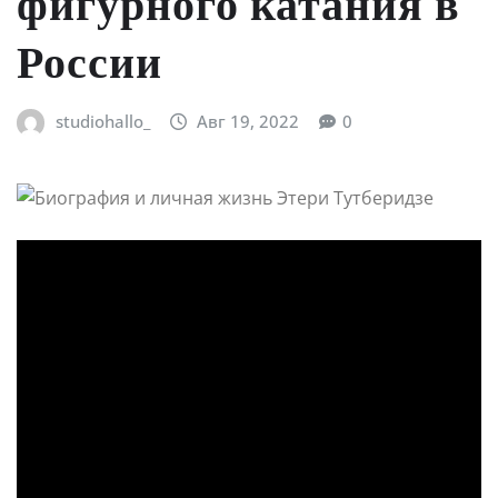
фигурного катания в
России
studiohallo_
Авг 19, 2022
0