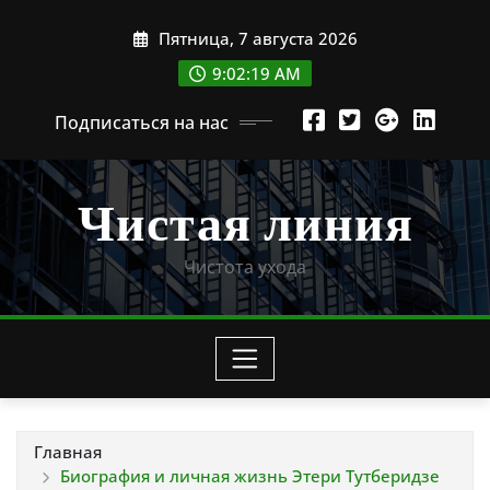
Перейти
Пятница, 7 августа 2026
к
содержимому
9:02:20 AM
Подписаться на нас
Чистая линия
Чистота ухода
Главная
Биография и личная жизнь Этери Тутберидзе