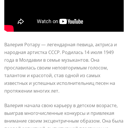
Валерия Ротару — легендарная певица, актриса и
народная артистка СССР. Родилась 14 июля 1949
года в Молдавии в семье музыкантов. Она
прославилась своим неповторимым голосом,
талантом и красотой, став одной из самых
известных и успешных исполнительниц песен на
протяжении многих лет.
Валерия начала свою карьеру в детском возрасте,
выиграв многочисленные конкурсы и привлекая
внимание своим эксцентричным образом. Она была