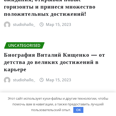
горизонты и принеся множество
положительных достижений!
studiohallo_
Мар 15, 2023
UNCATEGORISED
Биография Виталий Кищенко — от
детства до великих достижений в
карьере
studiohallo_
Мар 15, 2023
Этот сайт использует куки-файлы и другие технологии, чтобы
UNCATEGORISED
помочь вам в навигации, а также предоставить лучший
Биография фараона — история
пользовательский опыт.
OK