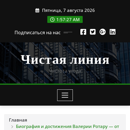
Перейти
Пятница, 7 августа 2026
к
содержимому
1:57:28 AM
Подписаться на нас
Чистая линия
Чистота ухода
Главная
Биография и достижения Валерии Ротару — от