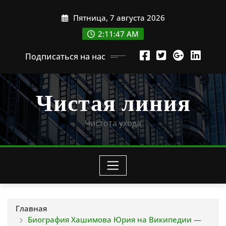
Перейти
Пятница, 7 августа 2026
к
содержимому
2:11:49 AM
Подписаться на нас
Чистая линия
Чистота ухода
Главная
Биография Хашимова Юрия на Википедии —