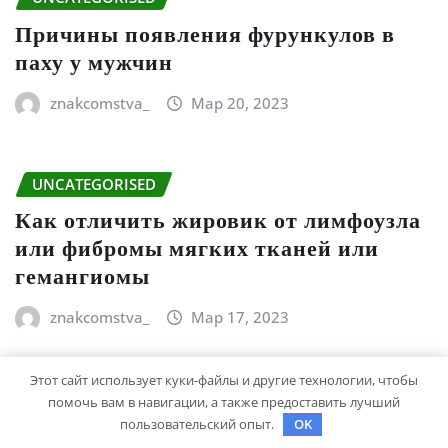
Причины появления фурункулов в
паху у мужчин
znakcomstva_
Мар 20, 2023
UNCATEGORISED
Как отличить жировик от лимфоузла
или фибромы мягких тканей или
гемангиомы
znakcomstva_
Мар 17, 2023
Этот сайт использует куки-файлы и другие технологии, чтобы
UNCATEGORISED
помочь вам в навигации, а также предоставить лучший
Давыдов Денис – молодой ученый,
пользовательский опыт.
OK