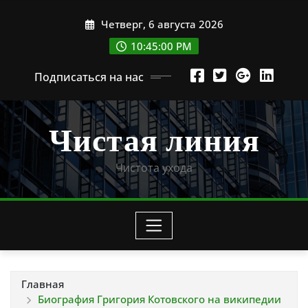
Перейти
Четверг, 6 августа 2026
к
содержимому
10:45:01 PM
Подписаться на нас
Чистая линия
Чистота ухода
Главная
Биография Григория Котовского на википедии