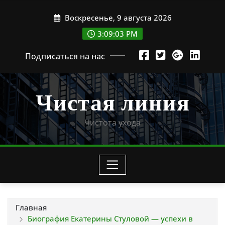
Перейти
Воскресенье, 9 августа 2026
к
содержимому
3:09:04 PM
Подписаться на нас
Чистая линия
Чистота ухода
Главная
Биография Екатерины Стуловой — успехи в