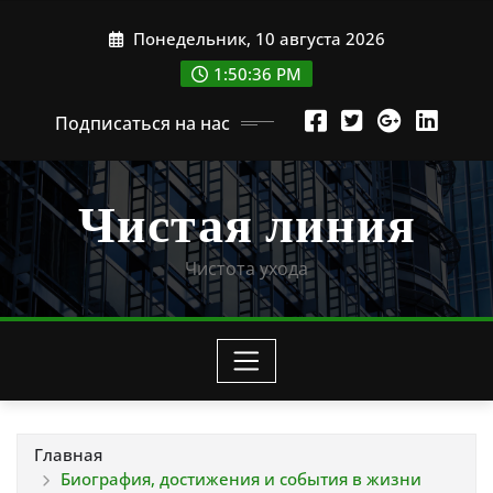
Перейти
Понедельник, 10 августа 2026
к
содержимому
1:50:37 PM
Подписаться на нас
Чистая линия
Чистота ухода
Главная
Биография, достижения и события в жизни