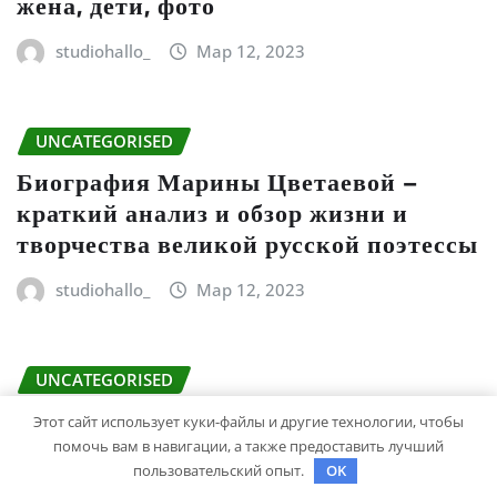
жена, дети, фото
studiohallo_
Мар 12, 2023
UNCATEGORISED
Биография Марины Цветаевой –
краткий анализ и обзор жизни и
творчества великой русской поэтессы
studiohallo_
Мар 12, 2023
UNCATEGORISED
Державин поэт — биография,
Этот сайт использует куки-файлы и другие технологии, чтобы
творчество, достижения
помочь вам в навигации, а также предоставить лучший
пользовательский опыт.
OK
studiohallo_
Мар 11, 2023