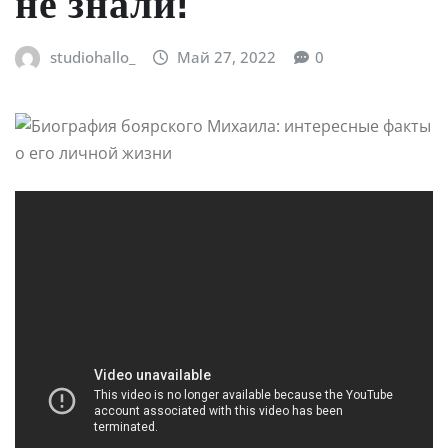
не знали!
studiohallo_
Май 27, 2022
0