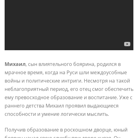
Михаил
, сын влиятельного боярина, родился в
мрачное время, когда на Руси шли междоусобные
войны и политические интриги. Несмотря на такой
неблагоприятный период, его отец смог обеспечить
ему превосходное образование и воспитание. Уже с
раннего детства Михаил проявил выдающиеся
способности и умение логически мыслить.
Получив образование в роскошном дворце, юный
боярин начал свою службу при дворе князя. Он