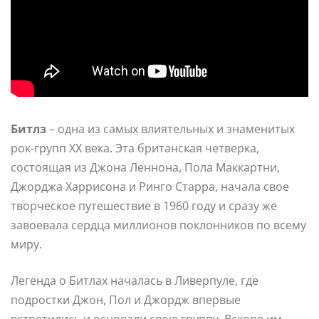
Битлз
– одна из самых влиятельных и знаменитых
рок-групп XX века. Эта британская четверка,
состоящая из Джона Леннона, Пола Маккартни,
Джорджа Харрисона и Ринго Старра, начала свое
творческое путешествие в 1960 году и сразу же
завоевала сердца миллионов поклонников по всему
миру.
Легенда о Битлах началась в Ливерпуле, где
подростки Джон, Пол и Джордж впервые
встретились и основали свою группу. Вскоре им