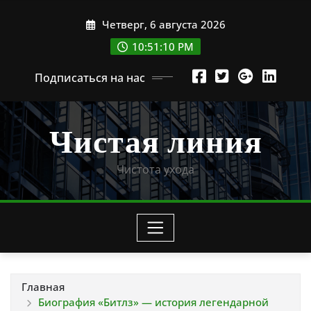
Перейти
Четверг, 6 августа 2026
к
содержимому
10:51:11 PM
Подписаться на нас
Чистая линия
Чистота ухода
Главная
Биография «Битлз» — история легендарной