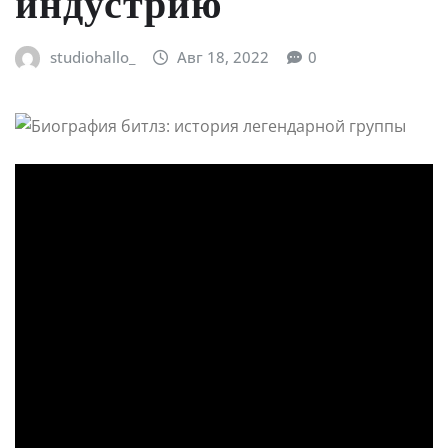
индустрию
studiohallo_
Авг 18, 2022
0