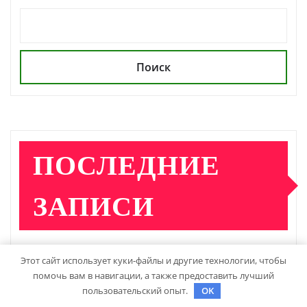
Поиск
ПОСЛЕДНИЕ
ЗАПИСИ
Детские инвалидные кресла-коляски с ручным
Этот сайт использует куки-файлы и другие технологии, чтобы
помочь вам в навигации, а также предоставить лучший
приводом
пользовательский опыт.
OK