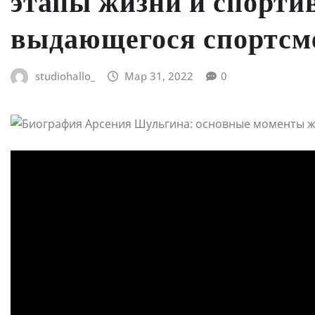
этапы жизни и спорти
выдающегося спортсм
studiohallo_
Мар 31, 2022
0