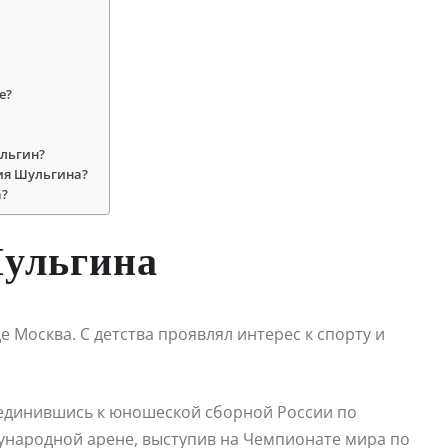
е?
ульгин?
ния Шульгина?
а?
ульгина
е Москва. С детства проявлял интерес к спорту и
соединившись к юношеской сборной России по
дународной арене, выступив на Чемпионате мира по