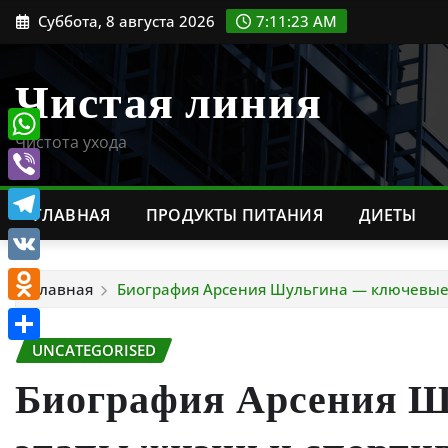
Перейти
Суббота, 8 августа 2026
7:11:24 AM
к
содержимому
Чистая линия
Чистота ухода
WhatsApp
Viber
ГЛАВНАЯ
ПРОДУКТЫ ПИТАНИЯ
ДИЕТЫ
Telegram
VK
Главная
Биография Арсения Шульгина — ключевые
Odnoklassniki
UNCATEGORISED
Отправить
Биография Арсения 