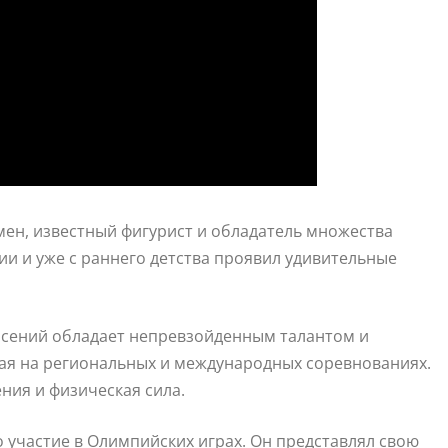
мен, известный фигурист и обладатель множества
ии и уже с раннего детства проявил удивительные
Арсений обладает непревзойденным талантом и
ая на региональных и международных соревнованиях.
ния и физическая сила.
 участие в Олимпийских играх. Он представлял свою