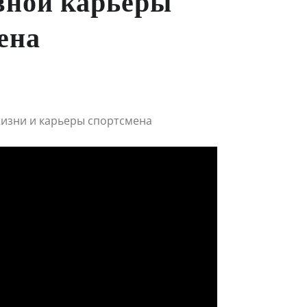
вной карьеры
ена