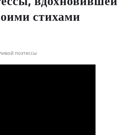
тессы, вдохновившей
воими стихами