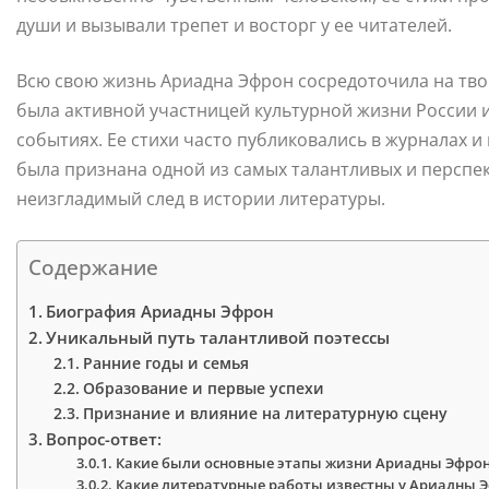
души и вызывали трепет и восторг у ее читателей.
Всю свою жизнь Ариадна Эфрон сосредоточила на твор
была активной участницей культурной жизни России 
событиях. Ее стихи часто публиковались в журналах и
была признана одной из самых талантливых и перспек
неизгладимый след в истории литературы.
Содержание
Биография Ариадны Эфрон
Уникальный путь талантливой поэтессы
Ранние годы и семья
Образование и первые успехи
Признание и влияние на литературную сцену
Вопрос-ответ:
Какие были основные этапы жизни Ариадны Эфро
Какие литературные работы известны у Ариадны 