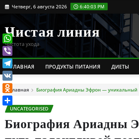
Перейти
Четверг, 6 августа 2026
6:40:04 PM
к
содержимому
Чистая линия
Чистота ухода
WhatsApp
Viber
ГЛАВНАЯ
ПРОДУКТЫ ПИТАНИЯ
ДИЕТЫ
Telegram
VK
Главная
Биография Ариадны Эфрон — уникальный п
Odnoklassniki
UNCATEGORISED
Отправить
Биография Ариадны 