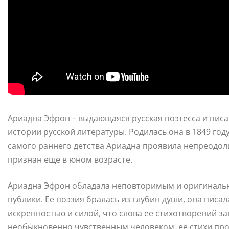
Ариадна Эфрон – выдающаяся русская поэтесса и писа
истории русской литературы. Родилась она в 1849 году
самого раннего детства Ариадна проявила непреодолим
признан еще в юном возрасте.
Ариадна Эфрон обладала неповторимым и оригинальн
публики. Ее поэзия бралась из глубин души, она писал
искренностью и силой, что слова ее стихотворений за
необыкновенно чувственным человеком, ее стихи про