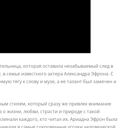
тельница, которая оставила незабываемый след в
, в семье известного актера Александра Эфрона. С
ую тягу к слову и музе, а ее талант был замечен и
ым стилем, который сразу же привлек внимание
а о жизни, любви, страсти и природе с такой
клинали каждого, кто читал их. Ариадна Эфрон была
никали в самые сокровенные уголки человеческой