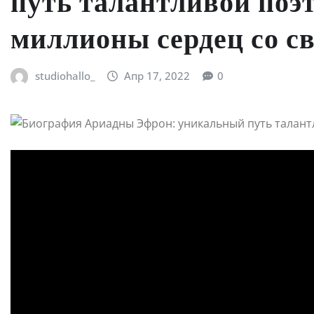
путь талантливой поэ
миллионы сердец со с
studiohallo_
Апр 17, 2022
0