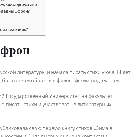
ратурном движении?
Ариадны Эфрон?
роизведениях?
Эфрон
сской литературы и начала писать стихи уже в 14 лет.
 богатством образов и философским подтекстом.
й Государственный Университет на факультет
о писать стихи и участвовать в литературных
публиковала свою первую книгу стихов «Зима в
ни России и была высоко оценена критиками.