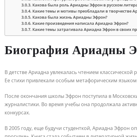
Какова была роль Ариадны Эфрон в русском лите
Какие темы и мотивы преобладали в творчестве 
Какова была жизнь Ариадны Эфрон?
Какие произведения написала Ариадна Эфрон?
Какие темы затрагивала Ариадна Эфрон в своих п
Биография Ариадны 
В детстве Ариадна увлекалась чтением классической ру
Ее стихи привлекали особым метафорическим языком,
После окончания школы Эфрон поступила в Московски
журналистики. Во время учебы она продолжала активн
конкурсах.
В 2005 году, еще будучи студенткой, Ариадна Эфрон о
прогулке». Книга стала событием в литературной жиз